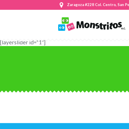
Zaragoza #228 Col. Centro, San P
[layerslider id="1"]