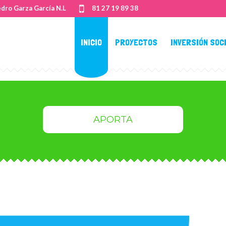
edro Garza García N.L
81 27 19 89 38
INICIO
PROYECTOS
INVERSIÓN SOC
APORTA